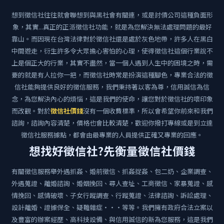
想到徵信社往往就會聯想到與黑社會有關連，或是討債公司這種負面形
象，其實...真正的正派徵信社功能，就是為您解決無法處理問題的最好
靠山。而因現在台灣法律對於徵信社還是處於灰色地帶，許多人在黑白
中間遊走，衍生許多令大眾擔心害怕的心理，使得徵信社這個行業說不
上是個正大的行業，其實不盡然，當一個人遇到人生中的困境之時，需
要的就是有人拉你一把，而徵信社時常是扮演這種腳色，專業合法的徵
信社能夠提供良好的徵信服務，我們秉持著以客為尊，信用誠信為信
念，為您解決內心的煩惱，這是我們的使命，讓您對於徵信社的壞印象
而改觀。對於
徵信社價錢
沒有一個收費標準，所以會希望你前來和我們
諮詢，諮詢內容清楚，價格也會比較清楚，歡迎你撥打專線或是到立達
徵信社服務據點，都會由最專業的人員提供正確又專業的回應。
想找好徵信社?先衡量徵信社價錢
有關徵信服務舉外遇抓姦、婚前徵信、抓姦捉姦、包二奶、企業調查、
外遇蒐證、離婚諮詢、婚姻挽回、尋人查址、工商徵信、家暴蒐證、感
情挽回、感情破壞、子女行蹤調查、行蹤蒐證、法律諮詢、訴訟處理、
設計離婚、證據保全、疑難雜症‧‧‧等等。我們擁有政府合法立案以
及豐富的辦案經歷、高科技設備、與信用誠信的新為您服務，這是我們