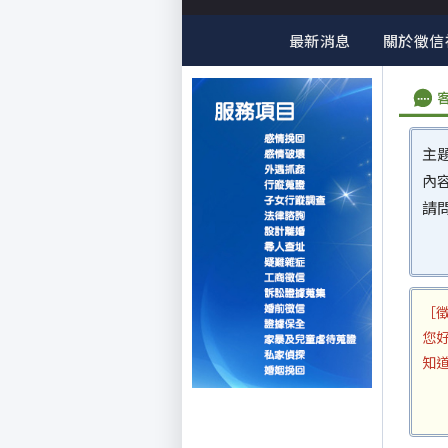
最新消息
關於徵信
主題
內
請
［
您好
知