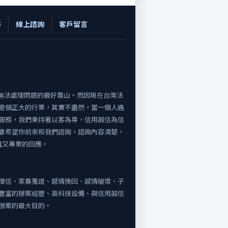
嚀
線上諮詢
客戶留言
決無法處理問題的最好靠山。而因現在台灣法
是個正大的行業，其實不盡然，當一個人遇
服務，我們秉持著以客為尊，信用誠信為信
會希望你前來和我們諮詢，諮詢內容清楚，
確又專業的回應。
徵信、家暴蒐證、感情挽回、感情破壞、子
豐富的辦案經歷、高科技設備、與信用誠信
辦案的最大目的。