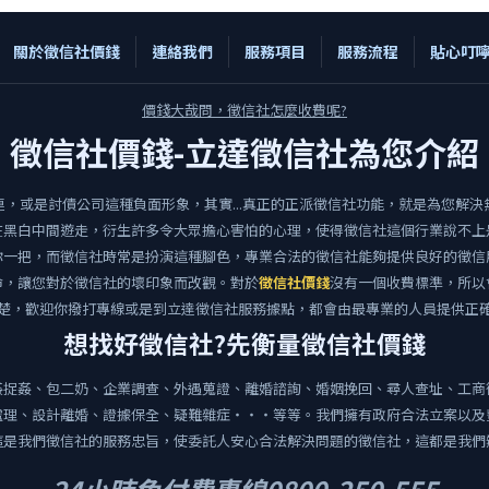
關於徵信社價錢
連絡我們
服務項目
服務流程
貼心叮
價錢大哉問，徵信社怎麼收費呢?
徵信社價錢-立達徵信社為您介紹
，或是討債公司這種負面形象，其實...真正的正派徵信社功能，就是為您解
在黑白中間遊走，衍生許多令大眾擔心害怕的心理，使得徵信社這個行業說不上
你一把，而徵信社時常是扮演這種腳色，專業合法的徵信社能夠提供良好的徵信
命，讓您對於徵信社的壞印象而改觀。對於
徵信社價錢
沒有一個收費標準，所以
楚，歡迎你撥打專線或是到立達徵信社服務據點，都會由最專業的人員提供正
想找好徵信社?先衡量徵信社價錢
姦捉姦、包二奶、企業調查、外遇蒐證、離婚諮詢、婚姻挽回、尋人查址、工商
處理、設計離婚、證據保全、疑難雜症‧‧‧等等。我們擁有政府合法立案以及
這是我們徵信社的服務忠旨，使委託人安心合法解決問題的徵信社，這都是我們