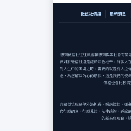
徵信社價錢
最新消息
想到徵信社往往就會聯想到與黑社會有關連
律對於徵信社還是處於灰色地帶，許多人
到人生中的困境之時，需要的就是有人拉
念，為您解決內心的煩惱，這是我們的使
價格也會比較清
有關徵信服務舉外遇抓姦、婚前徵信、抓
女行蹤調查、行蹤蒐證、法律諮詢、訴訟
的新為您服務，